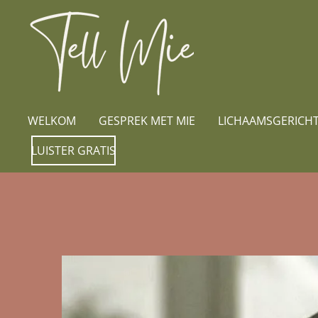
Ga
direct
naar
de
hoofdinhoud
WELKOM
GESPREK MET MIE
LICHAAMSGERICHT
LUISTER GRATIS