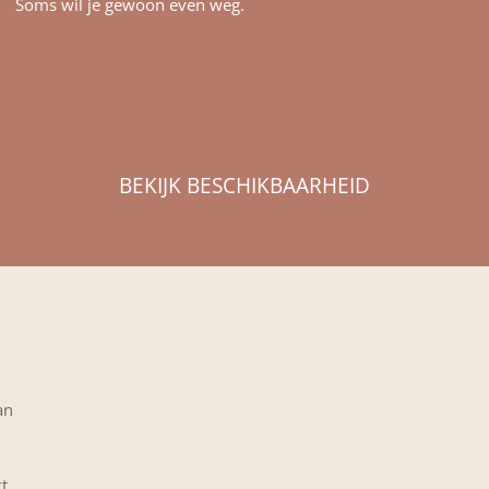
Soms wil je gewoon even weg.
BEKIJK BESCHIKBAARHEID
j
an
t.