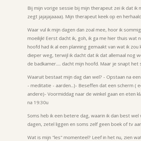
Bij mijn vorige sessie bij mijn therapeut zei ik dat 
zegt jajajajaaaa). Mijn
therapeut keek op en herhaalde
Waar vul ik mijn dagen dan zoal mee, hoor ik sommig
moeilijk!
Eerst dacht ik, goh, ik ga me hier thuis wat
hoofd had ik al een planning gemaakt van wat ik zou ku
dieper weg, terwijl ik dacht dat ik dat allemaal no
de badkamer..... dacht mijn hoofd. Maar je snapt het
Waaruit bestaat mijn dag dan wel?
- Opstaan na een 
- meditatie - aarden...)
- Beseffen dat een scherm ( e
andere)
- Voormiddag naar de winkel gaan en eten kl
na 19:30u
Soms heb ik een betere dag, waarin ik dan best wel w
dagen, zetel liggen en soms zelf geen boek of tv aa
Wat is mijn "les" momenteel? Leef in het nu, zien wat