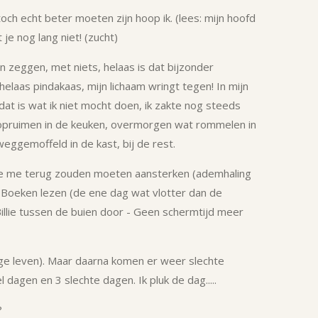
toch echt beter moeten zijn hoop ik. (lees: mijn hoofd
je nog lang niet! (zucht)
 zeggen, met niets, helaas is dat bijzonder
helaas pindakaas, mijn lichaam wringt tegen! In mijn
dat is wat ik niet mocht doen, ik zakte nog steeds
en opruimen in de keuken, overmorgen wat rommelen in
weggemoffeld in de kast, bij de rest.
ie me terug zouden moeten aansterken (ademhaling
 Boeken lezen (de ene dag wat vlotter dan de
illie tussen de buien door
- Geen schermtijd meer
orige leven). Maar daarna komen er weer slechte
agen en 3 slechte dagen. Ik pluk de dag.....
?