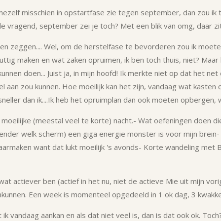
ik mezelf misschien in opstartfase zie tegen september, dan zou ik 
 vragend, september zei je toch? Met een blik van omg, daar zit 
en zeggen.... Wel, om de herstelfase te bevorderen zou ik moeten
 nuttig maken en wat zaken opruimen, ik ben toch thuis, niet? Maar 
nnen doen... Juist ja, in mijn hoofd!
Ik merkte niet op dat het net 
g wel aan zou kunnen. Hoe moeilijk kan het zijn, vandaag wat kast
 sneller dan ik....Ik heb het opruimplan dan ook moeten opbergen, 
moeilijke (meestal veel te korte) nacht.
- Wat oefeningen doen d
ender welk scherm) een giga energie monster is voor mijn brein
-
aarmaken want dat lukt moeilijk 's avonds
- Korte wandeling met B
at actiever ben (actief in het nu, niet de actieve Mie uit mijn v
nkunnen. Een week is momenteel opgedeeld in 1 ok dag, 3 kwakkel d
 ik vandaag aankan en als dat niet veel is, dan is dat ook ok. Toch