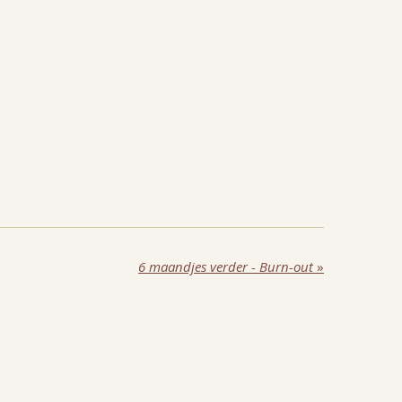
6 maandjes verder - Burn-out
»