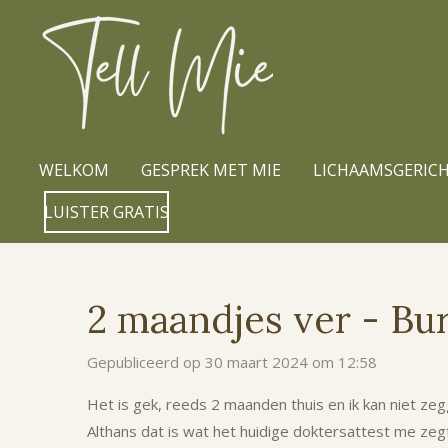
Ga
direct
naar
de
hoofdinhoud
WELKOM
GESPREK MET MIE
LICHAAMSGERICH
LUISTER GRATIS
2 maandjes ver - Bu
Gepubliceerd op 30 maart 2024 om 12:58
Het is gek, reeds 2 maanden thuis en ik kan niet zeg
Althans dat is wat het huidige doktersattest me zeg