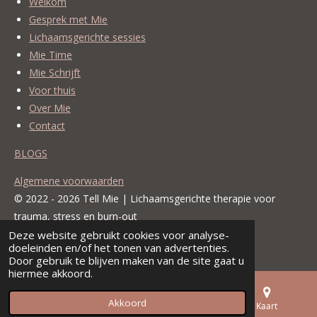
Welkom
Gesprek met Mie
Lichaamsgerichte sessies
Mie Time
Mie Schrijft
Voor thuis
Over Mie
Contact
BLOGS
Algemene voorwaarden
© 2022 - 2026 Tell Mie | Lichaamsgerichte therapie voor
trauma, stress en burn-out
Deze website gebruikt cookies voor analyse-
Powered by
JouwWeb
doeleinden en/of het tonen van advertenties.
Door gebruik te blijven maken van de site gaat u
hiermee akkoord.
Akkoord
E-mailadres
Telefoonnummer
Kaart