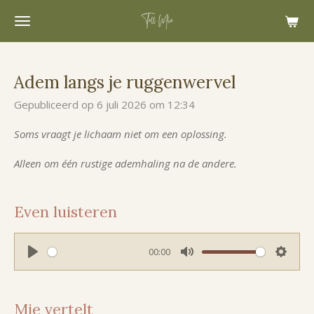
Ga
direct
naar
de
Adem langs je ruggenwervel
hoofdinhoud
Gepubliceerd op 6 juli 2026 om 12:34
Soms vraagt je lichaam niet om een oplossing.
Alleen om één rustige ademhaling na de andere.
Even luisteren
00:00
P
M
S
l
u
e
a
t
t
Mie vertelt