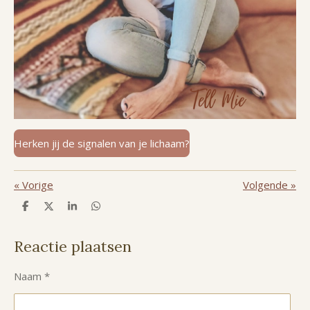
Herken jij de signalen van je lichaam?
«
Vorige
Volgende
»
D
D
S
D
e
e
h
e
l
e
a
l
e
l
r
e
Reactie plaatsen
n
e
n
Naam *