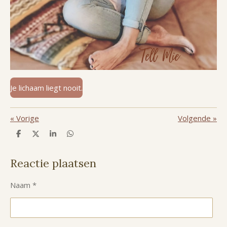
Je lichaam liegt nooit.
«
Vorige
Volgende
»
D
D
S
D
e
e
h
e
l
e
a
l
e
l
r
e
Reactie plaatsen
n
e
n
Naam *