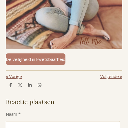
De veiligheid in kwetsbaarheid
«
Vorige
Volgende
»
D
D
S
D
e
e
h
e
l
e
a
l
e
l
r
e
Reactie plaatsen
n
e
n
Naam *