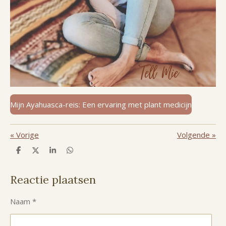
Mijn Ayahuasca-reis: Een ervaring met plant medicijn
«
Vorige
Volgende
»
D
D
S
D
e
e
h
e
l
e
a
l
e
l
r
e
Reactie plaatsen
n
e
n
Naam *