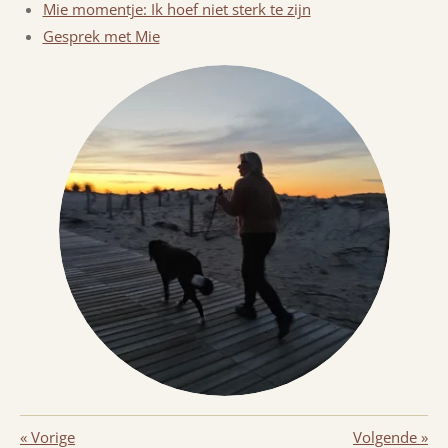
Mie momentje: Ik hoef niet sterk te zijn
Gesprek met Mie
«
Vorige
Volgende
»