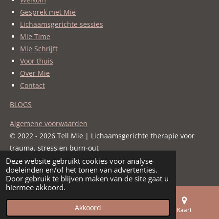
Gesprek met Mie
Lichaamsgerichte sessies
Mie Time
Mie Schrijft
Voor thuis
Over Mie
Contact
BLOGS
Algemene voorwaarden
© 2022 - 2026 Tell Mie | Lichaamsgerichte therapie voor
trauma, stress en burn-out
Deze website gebruikt cookies voor analyse-
Powered by
JouwWeb
doeleinden en/of het tonen van advertenties.
Door gebruik te blijven maken van de site gaat u
hiermee akkoord.
Akkoord
E-mailadres
Telefoonnummer
Kaart